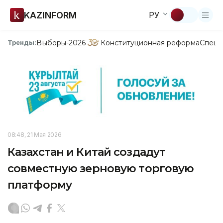
KAZINFORM
РУ
Выборы-2026
Конституционная реформа
Спецп
Тренды:
08:48, 21 Мая 2026
Казахстан и Китай создадут
совместную зерновую торговую
платформу