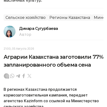
масличных культур.
Сельское хозяйство
Регионы Казахстана
Минсе
Динара Сугурбаева
Автор
21:00, 05 Августа 2026
Аграрии Казахстана заготовили 77%
запланированного объема сена
В регионах Казахстана продолжается
кормозаготовительная кампания, передает
агентство Kazinform со ссылкой на Министерство
сельского хозяйства.