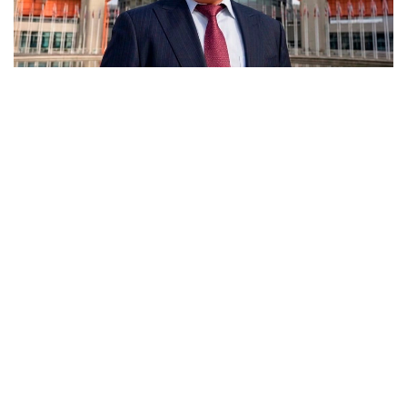
Фото: из личного архива К. Нурыма
Казахстан является членом МАГАТЭ с 1994 года.
Весь этот период до сегодняшнего дня Казахстан
последовательно подтверждает приверженность
мирному использованию атомной энергии,
укреплению глобальной ядерной безопасности
и режиму нераспространения.
Руководитель управления развития ядерной
энергетики департамента ядерной энергетики
Агентства Республики Казахстан по атомной
энергии Казыбек Нурым отметил, что отдельное