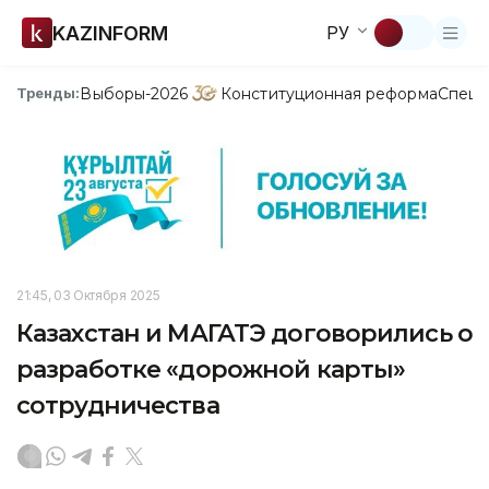
KAZINFORM
РУ
Выборы-2026
Конституционная реформа
Спецп
Тренды:
21:45, 03 Октября 2025
Казахстан и МАГАТЭ договорились о
разработке «дорожной карты»
сотрудничества