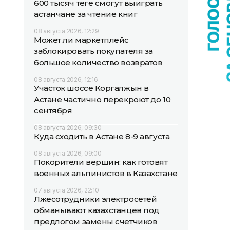
600 тысяч теңге смогут выиграть
астанчане за чтение книг
08 августа 2026, 12:29
Может ли маркетплейс
заблокировать покупателя за
большое количество возвратов
08 августа 2026, 12:16
Участок шоссе Коргалжын в
Астане частично перекроют до 10
сентября
08 августа 2026, 09:30
Куда сходить в Астане 8-9 августа
08 августа 2026, 09:00
Покорители вершин: как готовят
военных альпинистов в Казахстане
07 августа 2026, 22:10
Лжесотрудники электросетей
обманывают казахстанцев под
предлогом замены счетчиков