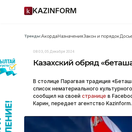
KAZINFORM
Акорда
Назначения
Закон и порядок
Дось
Тренды:
08:03, 05 Декабря 2024
Казахский обряд «беташ
В столице Парагвая традиция «Бета
список нематериального культурног
сообщил на своей
странице
в Facebo
Карин, передает агентство Kazinform.