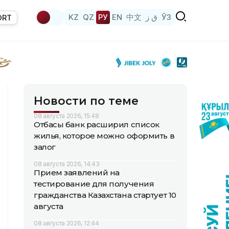
KZ
QZ
РУ
EN
中文
ق ز
ЎЗ
ORT
Новости по теме
08 августа 2026, 15:48
Отбасы банк расширил список
жилья, которое можно оформить в
залог
08 августа 2026, 14:43
Прием заявлений на
тестирование для получения
гражданства Казахстана стартует 10
августа
08 августа 2026, 12:44