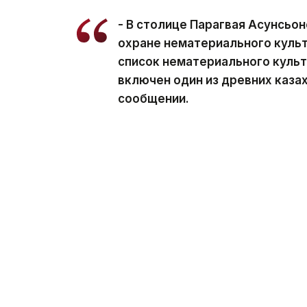
- В столице Парагвая Асунсьо
охране нематериального куль
список нематериального куль
включен один из древних казах
сообщении.