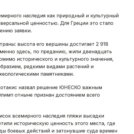
емирного наследия как природный и культурный
ерсальной ценностью. Для Греции это стало
ению заявки.
траны: высота его вершины достигает 2 918
именно здесь, по преданию, жили двенадцать
омимо исторического и культурного значения,
образием, редкими видами растений и
хеологическими памятниками.
цотакис назвал решение ЮНЕСКО важным
Олимп отныне признан достоянием всего
писок всемирного наследия пляжи высадки
тили историческую ценность этого места, где
еды боевых действий и затонувшие суда времен