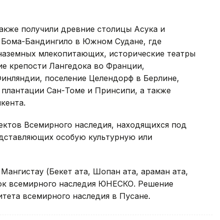
акже получили древние столицы Асука и
 Бома-Бандингило в Южном Судане, где
наземных млекопитающих, исторические театры
ие крепости Лангедока во Франции,
Финляндии, поселение Целендорф в Берлине,
 плантации Сан-Томе и Принсипи, а также
кента.
ектов Всемирного наследия, находящихся под
дставляющих особую культурную или
 Мангистау (Бекет ата, Шопан ата, Қараман ата,
сок всемирного наследия ЮНЕСКО. Решение
итета всемирного наследия в Пусане.