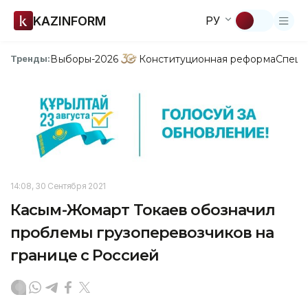
KAZINFORM
РУ
Выборы-2026
Конституционная реформа
Спецп
Тренды:
14:08, 30 Сентября 2021
Касым-Жомарт Токаев обозначил
проблемы грузоперевозчиков на
границе с Россией