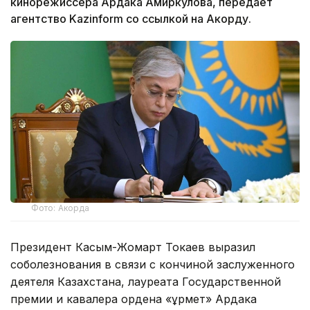
кинорежиссера Ардака Амиркулова, передает
агентство Kazinform со ссылкой на Акорду.
Фото: Акорда
Президент Касым-Жомарт Токаев выразил
соболезнования в связи с кончиной заслуженного
деятеля Казахстана, лауреата Государственной
премии и кавалера ордена «Құрмет» Ардака