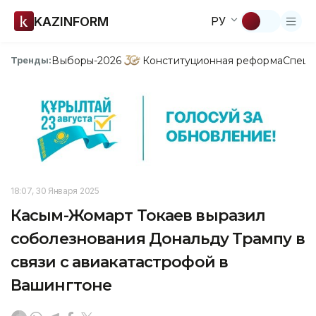
KAZINFORM
РУ
Выборы-2026
Конституционная реформа
Спецп
Тренды:
18:07, 30 Января 2025
Касым-Жомарт Токаев выразил
соболезнования Дональду Трампу в
связи с авиакатастрофой в
Вашингтоне