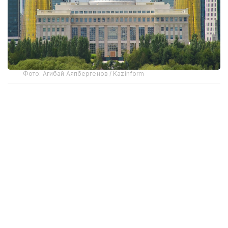
Фото: Агибай Аяпбергенов / Kazinform
Распоряжением Главы государства Есимова
Бахыт Амангельдиновна назначена заведующим
Отделом по контролю за рассмотрением
обращений Администрации Президента
Республики Казахстан.
Ранее
Аскар Биахметов
был назначен на
должность руководителя аппарата Министерства
национальной экономики РК.