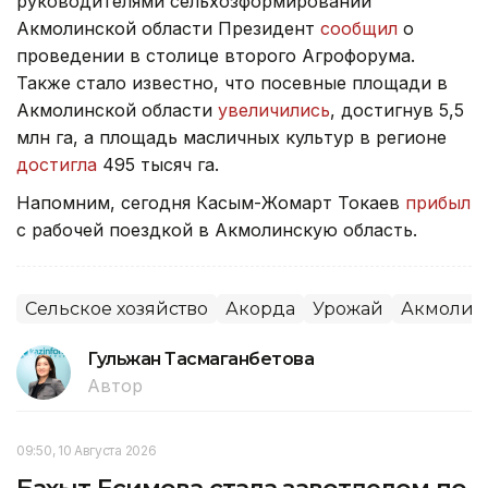
руководителями сельхозформирований
Акмолинской области Президент
сообщил
о
проведении в столице второго Агрофорума.
Также стало известно, что посевные площади в
Акмолинской области
увеличились
, достигнув 5,5
млн га, а площадь масличных культур в регионе
достигла
495 тысяч га.
Напомним, сегодня Касым-Жомарт Токаев
прибыл
с рабочей поездкой в Акмолинскую область.
Сельское хозяйство
Акорда
Урожай
Акмолинс
Гульжан Тасмаганбетова
Автор
09:50, 10 Августа 2026