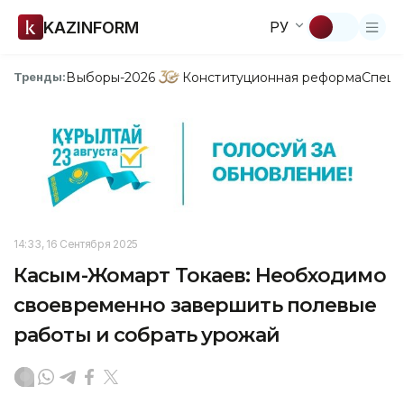
KAZINFORM
РУ
Выборы-2026
Конституционная реформа
Спецп
Тренды:
14:33, 16 Сентября 2025
Касым-Жомарт Токаев: Необходимо
своевременно завершить полевые
работы и собрать урожай