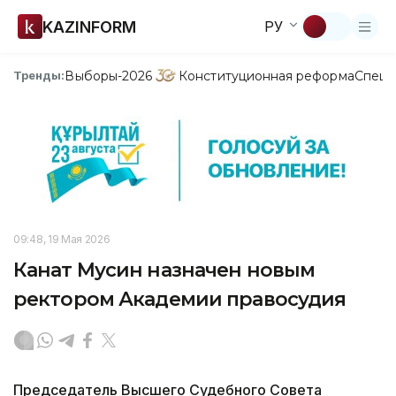
KAZINFORM
РУ
Выборы-2026
Конституционная реформа
Спецп
Тренды:
09:48, 19 Мая 2026
Канат Мусин назначен новым
ректором Академии правосудия
Председатель Высшего Судебного Совета