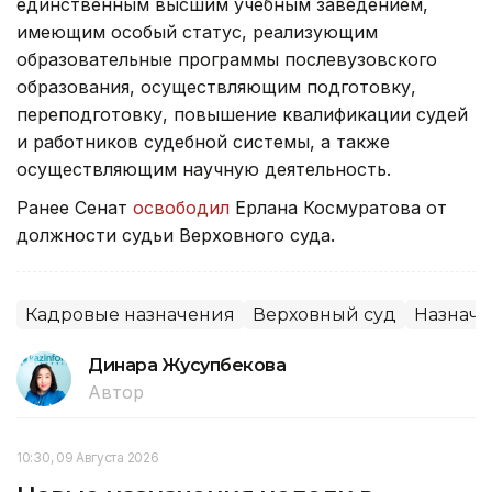
единственным высшим учебным заведением,
имеющим особый статус, реализующим
образовательные программы послевузовского
образования, осуществляющим подготовку,
переподготовку, повышение квалификации судей
и работников судебной системы, а также
осуществляющим научную деятельность.
Ранее Сенат
освободил
Ерлана Космуратова от
должности судьи Верховного суда.
Кадровые назначения
Верховный суд
Назнач
Динара Жусупбекова
Автор
10:30, 09 Августа 2026