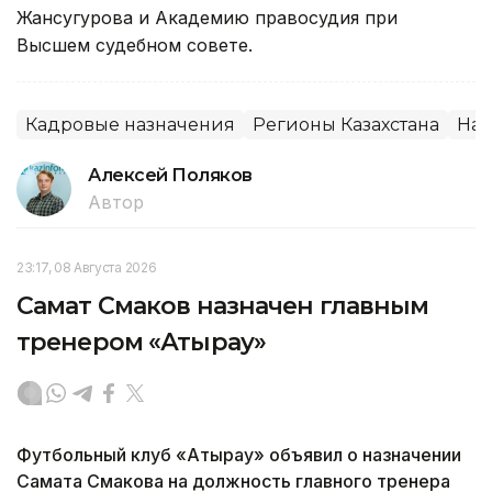
Жансугурова и Академию правосудия при
Высшем судебном совете.
Кадровые назначения
Регионы Казахстана
Наз
Алексей Поляков
Автор
23:17, 08 Августа 2026
Самат Смаков назначен главным
тренером «Атырау»
Футбольный клуб «Атырау» объявил о назначении
Самата Смакова на должность главного тренера