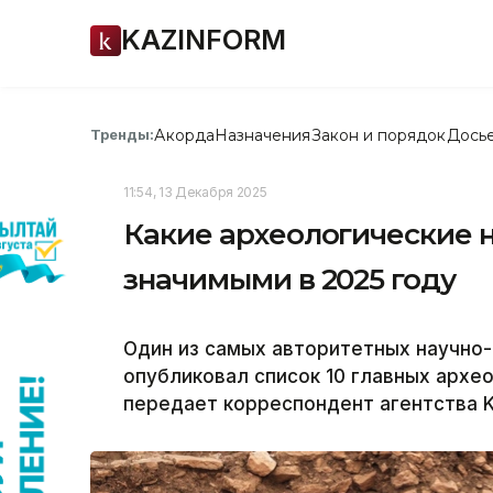
KAZINFORM
Акорда
Назначения
Закон и порядок
Дось
Тренды:
11:54, 13 Декабря 2025
Какие археологические 
значимыми в 2025 году
Один из самых авторитетных научно
опубликовал список 10 главных архе
передает корреспондент агентства K