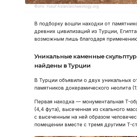
Фото: Yusuf Aslan/archaeology.org
В подборку вошли находки от памятник
древних цивилизаций из Турции, Египта,
возможным лишь благодаря применению 
Уникальные каменные скульптуры
найдены в Турции
В Турции объявили о двух уникальных о
памятников докерамического неолита (12
Первая находка — монументальная T-обр
(4,4 фута), высеченная из скального ма
с высеченным на ней образом человечес
помещении вместе с тремя другими T-с