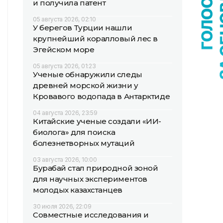
и получила патент
05 августа 2026, 02:10
У берегов Турции нашли
крупнейший коралловый лес в
Эгейском море
05 августа 2026, 01:23
Ученые обнаружили следы
древней морской жизни у
Кровавого водопада в Антарктиде
04 августа 2026, 23:59
Китайские ученые создали «ИИ-
биолога» для поиска
болезнетворных мутаций
03 августа 2026, 10:00
Бурабай стал природной зоной
для научных экспериментов
молодых казахстанцев
30 июля 2026, 22:09
Совместные исследования и