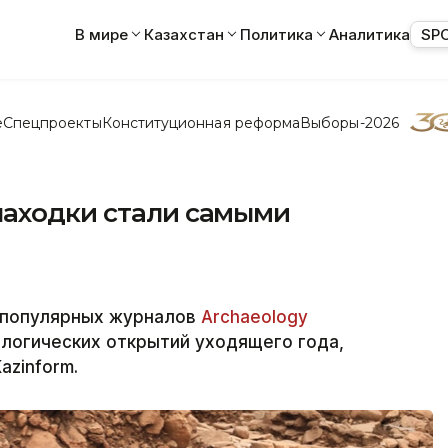
В мире
Казахстан
Политика
Аналитика
SP
е
Спецпроекты
Конституционная реформа
Выборы-2026
находки стали самыми
-популярных журналов
Archaeology
ологических открытий уходящего года,
azinform.