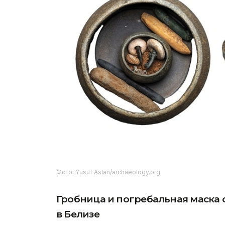
Фото: Yusuf Aslan/archaeology.org
Гробница и погребальная маска
в Белизе