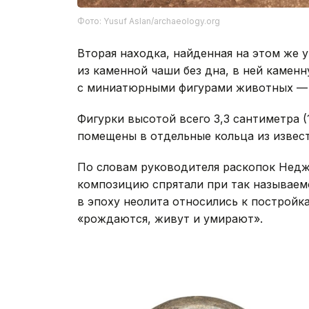
Фото: Yusuf Aslan/archaeology.org
Вторая находка, найденная на этом же 
из каменной чаши без дна, в ней камен
с миниатюрными фигурами животных — к
Фигурки высотой всего 3,3 сантиметра (
помещены в отдельные кольца из извест
По словам руководителя раскопок Недж
композицию спрятали при так называемо
в эпоху неолита относились к постройк
«рождаются, живут и умирают».