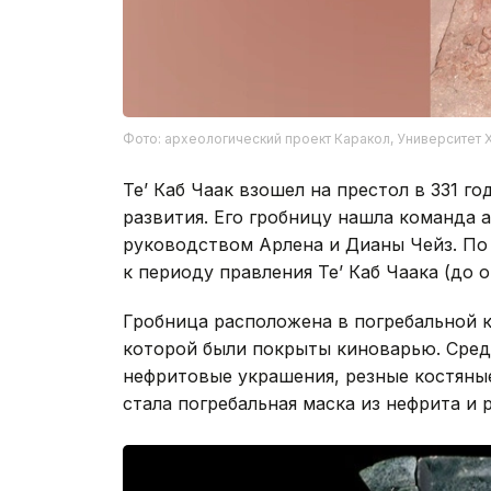
Фото: археологический проект Каракол, Университет 
Те’ Каб Чаак взошел на престол в 331 го
развития. Его гробницу нашла команда 
руководством Арлена и Дианы Чейз. По
к периоду правления Те’ Каб Чаака (до ок.
Гробница расположена в погребальной 
которой были покрыты киноварью. Сред
нефритовые украшения, резные костян
стала погребальная маска из нефрита и 