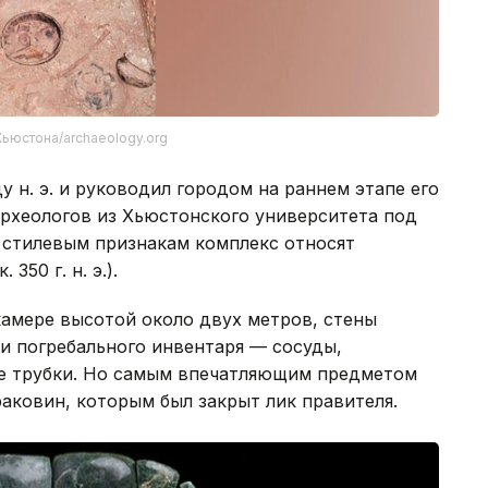
Хьюстона/archaeology.org
ду н. э. и руководил городом на раннем этапе его
археологов из Хьюстонского университета под
 стилевым признакам комплекс относят
 350 г. н. э.).
камере высотой около двух метров, стены
и погребального инвентаря — сосуды,
ые трубки. Но самым впечатляющим предметом
раковин, которым был закрыт лик правителя.