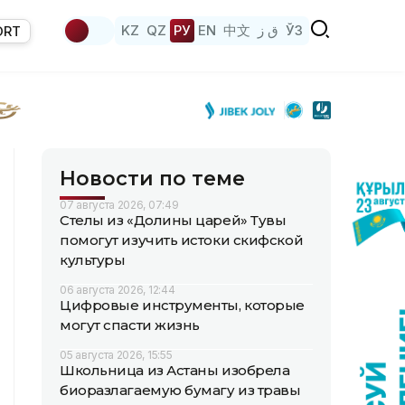
KZ
QZ
РУ
EN
中文
ق ز
ЎЗ
ORT
Новости по теме
07 августа 2026, 07:49
Стелы из «Долины царей» Тувы
помогут изучить истоки скифской
культуры
06 августа 2026, 12:44
Цифровые инструменты, которые
могут спасти жизнь
05 августа 2026, 15:55
Школьница из Астаны изобрела
биоразлагаемую бумагу из травы