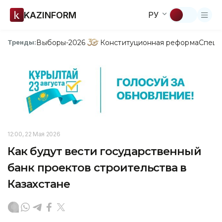
KAZINFORM
РУ
Выборы-2026
Конституционная реформа
Спецп
Тренды:
12:00, 22 Мая 2026
Как будут вести государственный
банк проектов строительства в
Казахстане