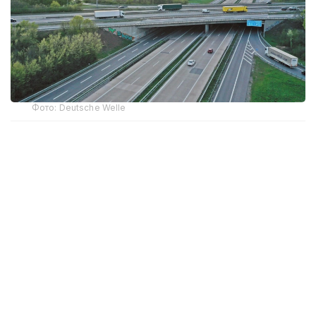
Фото: Deutsche Welle
По данным ведомства, компании,
специализирующиеся на тонкослойных
асфальтобетонных покрытиях, на протяжении
нескольких лет координировали участие
в тендерах, фактически распределяя между собой
государственные контракты с помощью
фиктивных конкурсных предложений.
В числе участников сговора названы компании
AS Asphaltstraßensanierung GmbH, Bitunova GmbH,
Kutter Spezialstraßenbau GmbH & Co. KG, Possehl