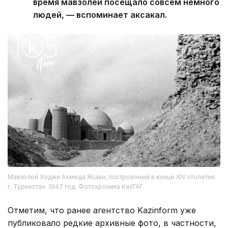
время мавзолей посещало совсем немного
людей, — вспоминает аксакал.
Мавзолей Ходжи Ахмеда Ясави, построенный в конце XIV столетия.
г. Туркестан. 1947 год. Фотохроника КазТАГ
Отметим, что ранее агентство Kazinform уже
публиковало редкие архивные фото, в частности,