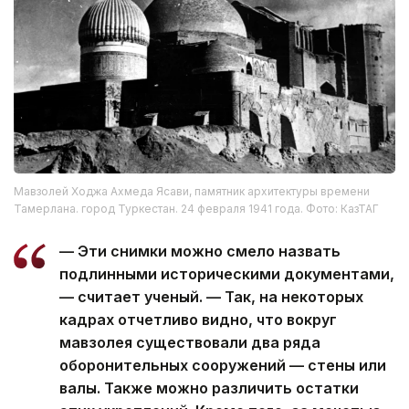
Мавзолей Ходжа Ахмеда Ясави, памятник архитектуры времени
Тамерлана. город Туркестан. 24 февраля 1941 года. Фото: КазТАГ
— Эти снимки можно смело назвать
подлинными историческими документами,
— считает ученый. — Так, на некоторых
кадрах отчетливо видно, что вокруг
мавзолея существовали два ряда
оборонительных сооружений — стены или
валы. Также можно различить остатки