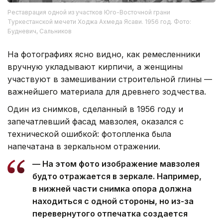
Реставрация одной из участков Юго-Восточной грани
Туркестанской мечети Ходжа Ахмеда Ясави. 1956 год. Фото:
Будневич, Сальников
На фотографиях ясно видно, как ремесленники
вручную укладывают кирпичи, а женщины
участвуют в замешивании строительной глины —
важнейшего материала для древнего зодчества.
Один из снимков, сделанный в 1956 году и
запечатлевший фасад мавзолея, оказался с
технической ошибкой: фотопленка была
напечатана в зеркальном отражении.
— На этом фото изображение мавзолея
будто отражается в зеркале. Например,
в нижней части снимка опора должна
находиться с одной стороны, но из-за
перевернутого отпечатка создается