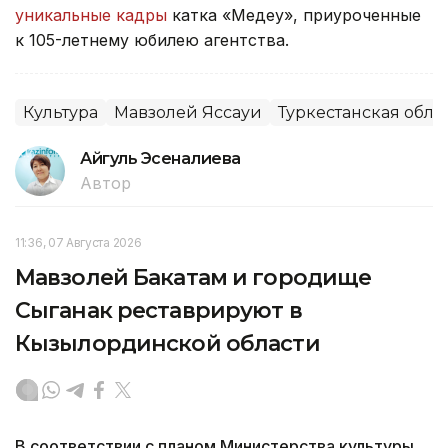
уникальные кадры
катка «Медеу», приуроченные
к 105-летнему юбилею агентства.
Культура
Мавзолей Яссауи
Туркестанская обла
Айгуль Эсеналиева
Автор
11:36, 07 Августа 2026
Мавзолей Бакатам и городище
Сыганак реставрируют в
Кызылординской области
В соответствии с планом Министерства культуры