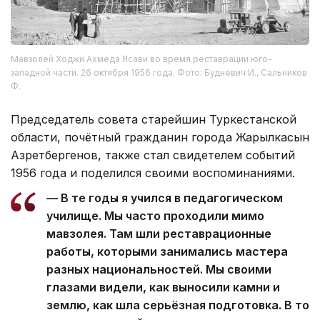
Мавзолей Ходжи Ахмеда Ясави во время реставрации юго-
западной части. 26 октября 1956 года. Фото: Будневич И., Сальников
Ф.
Председатель совета старейшин Туркестанской
области, почётный гражданин города Жарылкасын
Азретбергенов, также стал свидетелем событий
1956 года и поделился своими воспоминаниями.
— В те годы я учился в педагогическом
училище. Мы часто проходили мимо
мавзолея. Там шли реставрационные
работы, которыми занимались мастера
разных национальностей. Мы своими
глазами видели, как выносили камни и
землю, как шла серьёзная подготовка. В то