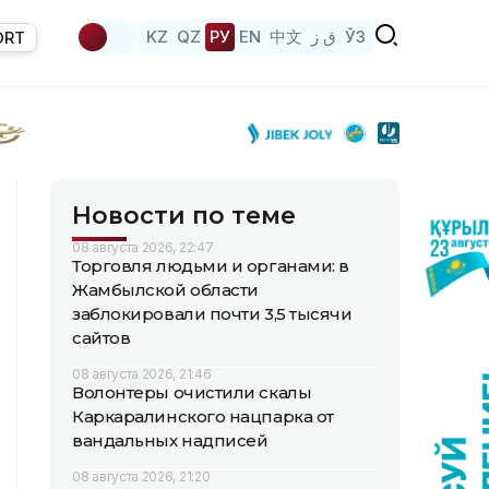
KZ
QZ
РУ
EN
中文
ق ز
ЎЗ
ORT
Новости по теме
08 августа 2026, 22:47
Торговля людьми и органами: в
Жамбылской области
заблокировали почти 3,5 тысячи
сайтов
08 августа 2026, 21:46
Волонтеры очистили скалы
Каркаралинского нацпарка от
вандальных надписей
08 августа 2026, 21:20