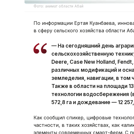
Фото: акимат области Абай
По информации Ертая Куанбаева, иннов
в сферу сельского хозяйства области Аб
— На сегодняшний день аграри
сельскохозяйственную техник
Deere, Case New Holland, Fendt,
различных модификаций и осн
земледелия, навигации, в том 
Также в области на площади 1
технологии водосбережения (в
572,8 га и дождевание — 12 257,
Как сообщил спикер, цифровые техноло
частности, в таких хозяйствах, как «Қал
элементы современных смарт-ферм. С п