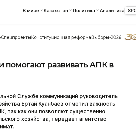
В мире
Казахстан
Политика
Аналитика
SP
е
Спецпроекты
Конституционная реформа
Выборы-2026
и помогают развивать АПК в
альной Службе коммуникаций руководитель
зяйства Ертай Куанбаев отметил важность
ПК, так как они позволяют существенно
ьского хозяйства, передает агентство
кимат.