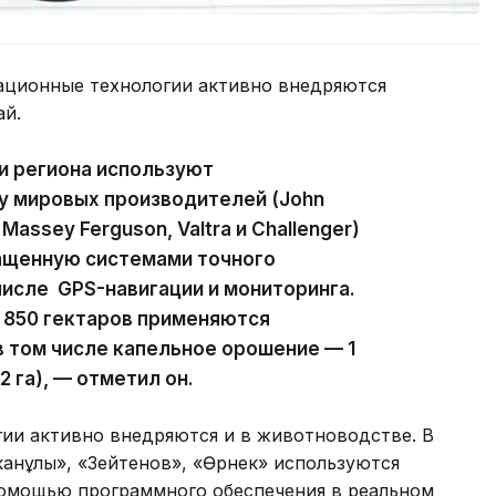
ационные технологии активно внедряются
ай.
и региона используют
у мировых производителей (John
 Massey Ferguson, Valtra и Challenger)
ащенную системами точного
числе GPS-навигации и мониторинга.
3 850 гектаров применяются
 том числе капельное орошение — 1
2 га), — отметил он.
гии активно внедряются и в животноводстве. В
иканұлы», «Зейтенов», «Өрнек» используются
омощью программного обеспечения в реальном