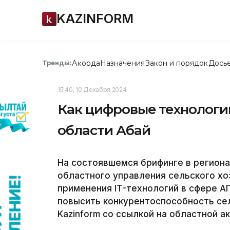
KAZINFORM
Акорда
Назначения
Закон и порядок
Дось
Тренды:
15:40, 10 Декабря 2024
Как цифровые технологи
области Абай
На состоявшемся брифинге в регион
областного управления сельского хо
применения IT-технологий в сфере А
повысить конкурентоспособность сел
Kazinform со ссылкой на областной а