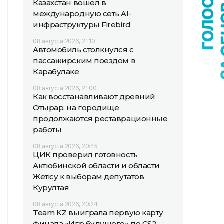
Казахстан вошел в
международную сеть AI-
инфраструктуры Firebird
08 августа 2026, 21:10
Автомобиль столкнулся с
пассажирским поездом в
Карабулаке
08 августа 2026, 21:00
Как восстанавливают древний
Отырар: на городище
продолжаются реставрационные
работы
08 августа 2026, 20:45
ЦИК проверил готовность
Актюбинской области и области
Жетісу к выборам депутатов
Курултая
08 августа 2026, 20:24
Team KZ выиграла первую карту
финала «Игр будущего» по CS2