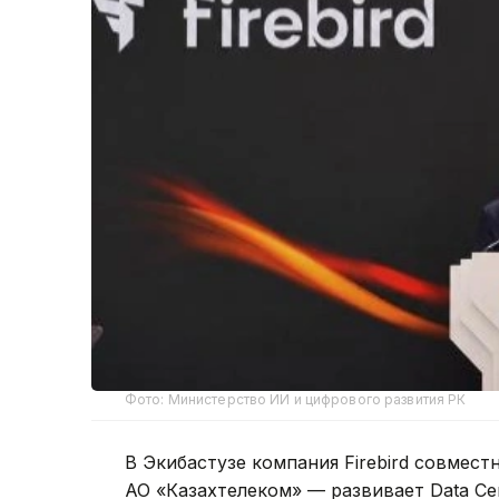
Фото: Министерство ИИ и цифрового развития РК
В Экибастузе компания Firebird совмес
АО «Казахтелеком» — развивает Data Cen