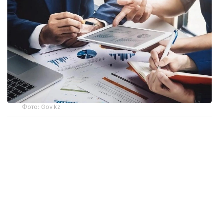
Фото: Gov.kz
Соответствующий приказ генерального
прокурора подписан 20 июля 2026 года
и вводится в действие с 16 августа.
Согласно документу, комиссия будет создаваться
после поступления в Комитет заявления
инвестора, государственного органа, акимата,
учреждения, субъекта квазигосударственного