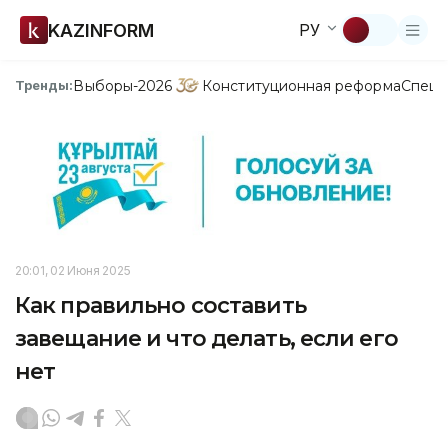
KAZINFORM
РУ
Выборы-2026
Конституционная реформа
Спецп
Тренды:
20:01, 02 Июня 2025
Как правильно составить
завещание и что делать, если его
нет