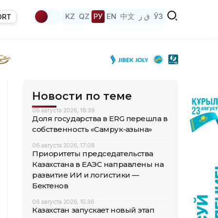
KZ
QZ
РУ
EN
中文
ق ز
ЎЗ
ORT
Новости по теме
06 августа 2026, 18:39
Доля государства в ERG перешла в
собственность «Самрук-Қазына»
06 августа 2026, 17:08
Приоритеты председательства
Казахстана в ЕАЭС направлены на
развитие ИИ и логистики —
Бектенов
06 августа 2026, 15:36
Казахстан запускает новый этап