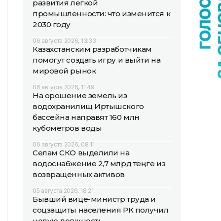
развития легкой
промышленности: что изменится к
2030 году
06 августа 2026, 13:33
Казахстанским разработчикам
помогут создать игру и выйти на
мировой рынок
06 августа 2026, 11:49
На орошение земель из
водохранилищ Иртышского
бассейна направят 160 млн
кубометров воды
06 августа 2026, 08:11
Селам СКО выделили на
водоснабжение 2,7 млрд теңге из
возвращенных активов
05 августа 2026, 18:21
Бывший вице-министр труда и
соцзащиты населения РК получил
новую должность