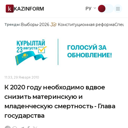
KAZINFORM
РУ
Выборы-2026
Конституционная реформа
Спецп
Тренды:
11:33, 29 Января 2010
К 2020 году необходимо вдвое
снизить материнскую и
младенческую смертность - Глава
государства