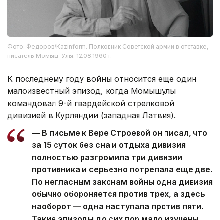
Фото: Федоров/Kazinform. Полковник Советской армии в отставке,
писатель Момыш-Улы. 12.08.1960 г.
К последнему году войны относится еще один
малоизвестный эпизод, когда Момышулы
командовал 9-й гвардейской стрелковой
дивизией в Курляндии (западная Латвия).
— В письме к Вере Строевой он писал, что
за 15 суток без сна и отдыха дивизия
полностью разгромила три дивизии
противника и серьезно потрепала еще две.
По негласным законам войны одна дивизия
обычно обороняется против трех, а здесь
наоборот — одна наступала против пяти.
Такие эпизоды до сих пор мало изучены,