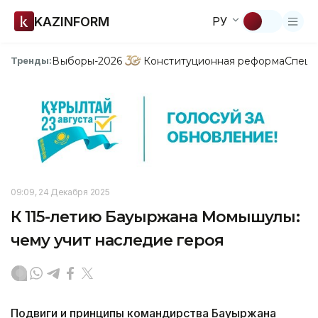
KAZINFORM
РУ
Выборы-2026
Конституционная реформа
Спецп
Тренды:
09:09, 24 Декабря 2025
К 115-летию Бауыржана Момышулы:
чему учит наследие героя
Подвиги и принципы командирства Бауыржана