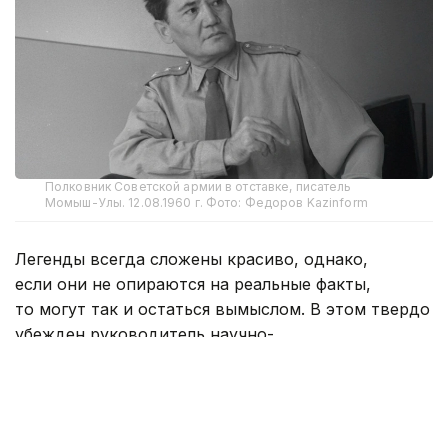
Полковник Советской армии в отставке, писатель
Момыш-Улы. 12.08.1960 г. Фото: Федоров Kazinform
Легенды всегда сложены красиво, однако,
если они не опираются на реальные факты,
то могут так и остаться вымыслом. В этом твердо
убежден руководитель научно-
исследовательского центра «Бауыржантану»
при Жамбылском областном историко-
краеведческом музее, внучатый племянник
легендарного полководца Бекет Момынкул.