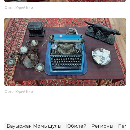
Фото: Юрий Ким
Фото: Юрий Ким
Бауыржан Момышулы
Юбилей
Регионы
Пам