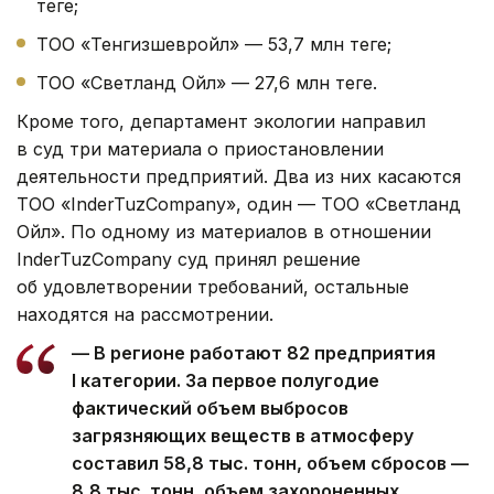
теңге;
ТОО «Тенгизшевройл» — 53,7 млн теңге;
ТОО «Светланд Ойл» — 27,6 млн теңге.
Кроме того, департамент экологии направил
в суд три материала о приостановлении
деятельности предприятий. Два из них касаются
ТОО «InderTuzCompany», один — ТОО «Светланд
Ойл». По одному из материалов в отношении
InderTuzCompany суд принял решение
об удовлетворении требований, остальные
находятся на рассмотрении.
— В регионе работают 82 предприятия
I категории. За первое полугодие
фактический объем выбросов
загрязняющих веществ в атмосферу
составил 58,8 тыс. тонн, объем сбросов —
8,8 тыс. тонн, объем захороненных