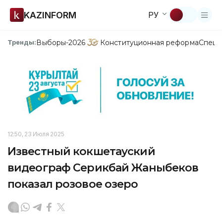
KAZINFORM
РУ
Выборы-2026
Конституционная реформа
Спецп
Тренды:
12:50, 23 Июля 2025
Известный кокшетауский
видеограф Серикбай Жаныбеков
показал розовое озеро