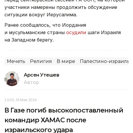
участники намерены продолжить обсуждение
ситуации вокруг Иерусалима.
Ранее сообщалось, что Иордания
и мусульманские страны
осудили
шаги Израиля
на Западном берегу.
Мечеть
Религия
В мире
Палестино-израиль
Арсен Утешев
Автор
23:00, 16 Мая 2026
В Газе погиб высокопоставленный
командир ХАМАС после
израильского удара