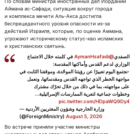
По словам министра иностранных дел Иордании
Аймана ас-Сафади, ситуация вокруг города
и комплекса мечети Аль-Акса достигла
беспрецедентного уровня опасности из-за
действий Израиля, которые, по оценке Аммана,
угрожают историческому статус-кво исламских
и христианских святынь.
في كلمته خلال الاجتماع
@AymanHsafadi
الصفدي
الوزاري لدعم القدس وأماكنها المقدسة:
-نجتمع اليوم تعبيرًا عن رؤيتنا الموحّدة، وموقفنا الثابت في
مواجهة الخطر الذي تواجهه القدس ومقدساتها، ونعمل
على مواجهته، بما في ذلك من خلال تحرّك مشترك
وخطوات جماعية لتعرية الممارسات الإسرائيلية…
pic.twitter.com/HDpaWQ9Dy4
— وزارة الخارجية وشؤون المغتربين الأردنية
(@ForeignMinistry)
August 5, 2026
Во встрече приняли участие министры