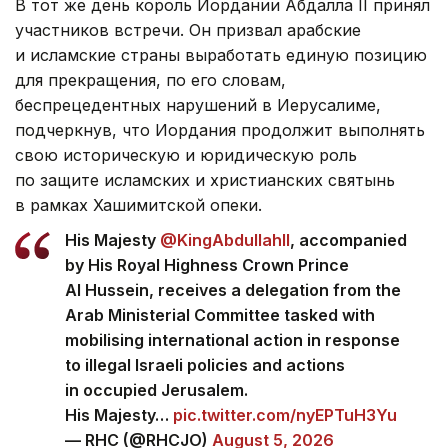
В тот же день король Иордании Абдалла II принял
участников встречи. Он призвал арабские
и исламские страны выработать единую позицию
для прекращения, по его словам,
беспрецедентных нарушений в Иерусалиме,
подчеркнув, что Иордания продолжит выполнять
свою историческую и юридическую роль
по защите исламских и христианских святынь
в рамках Хашимитской опеки.
His Majesty
@KingAbdullahII
, accompanied
by His Royal Highness Crown Prince
Al Hussein, receives a delegation from the
Arab Ministerial Committee tasked with
mobilising international action in response
to illegal Israeli policies and actions
in occupied Jerusalem.
His Majesty…
pic.twitter.com/nyEPTuH3Yu
— RHC (@RHCJO)
August 5, 2026