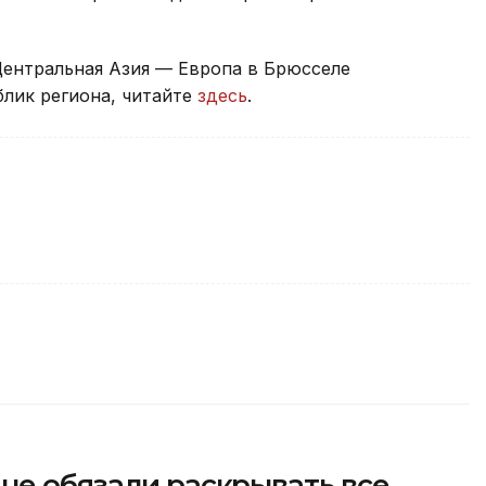
ентральная Азия — Европа в Брюсселе
блик региона, читайте
здесь
.
не обязали раскрывать все