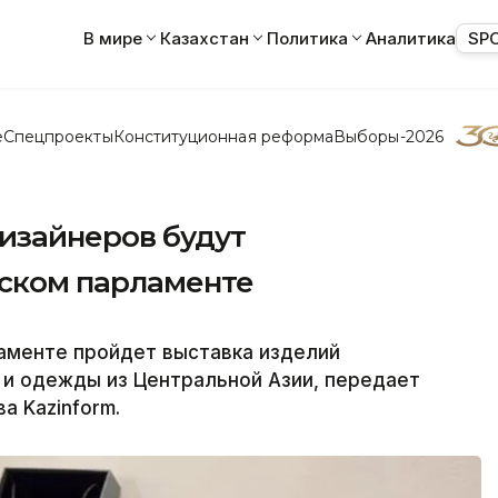
В мире
Казахстан
Политика
Аналитика
SP
е
Спецпроекты
Конституционная реформа
Выборы-2026
дизайнеров будут
ском парламенте
ламенте пройдет выставка изделий
 и одежды из Центральной Азии, передает
а Kazinform.