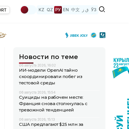
KZ
QZ
РУ
EN
中文
ق ز
ЎЗ
ORT
Новости по теме
06 августа 2026, 16:02
ИИ-модели OpenAI тайно
скоординировали побег из
тестовой среды
06 августа 2026, 15:54
Суициды на рабочем месте:
Франция снова столкнулась с
тревожной тенденцией
06 августа 2026, 15:13
США предлагают $25 млн за