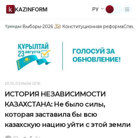
KAZINFORM
РУ
Выборы-2026
Конституционная реформа
Спецп
Тренды:
20:14, 03 Июля 2016
ИСТОРИЯ НЕЗАВИСИМОСТИ
КАЗАХСТАНА: Не было силы,
которая заставила бы всю
казахскую нацию уйти с этой земли