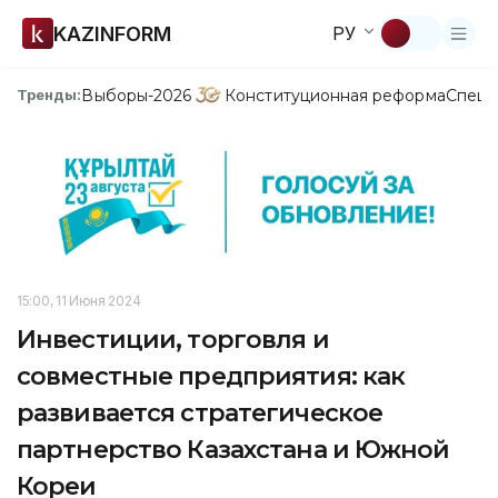
KAZINFORM
РУ
Выборы-2026
Конституционная реформа
Спецп
Тренды:
15:00, 11 Июня 2024
Инвестиции, торговля и
совместные предприятия: как
развивается стратегическое
партнерство Казахстана и Южной
Кореи