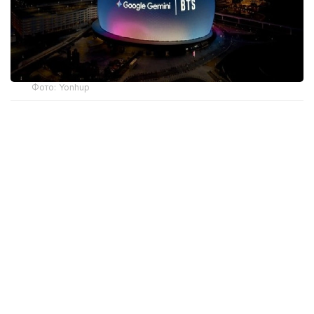
Фото: Yonhup
На экранах Sphere появятся материалы,
связанные с новой песней BTS «Arirang»,
достопримечательностями Южной Кореи и
технологиями Gemini.
По данным Google Korea, проект объединяет
возможности искусственного интеллекта и
творческий подход участников BTS. Авторы
кампании хотят показать, как технологии и
искусство могут создавать новые форматы
взаимодействия.