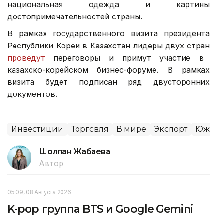
национальная одежда и картины
достопримечательностей страны.
В рамках государственного визита президента
Республики Кореи в Казахстан лидеры двух стран
проведут
переговоры и примут участие в
казахско-корейском бизнес-форуме. В рамках
визита будет подписан ряд двусторонних
документов.
Инвестиции
Торговля
В мире
Экспорт
Южна
Шолпан Жабаева
Автор
05:09, 08 Августа 2026
K-pop группа BTS и Google Gemini