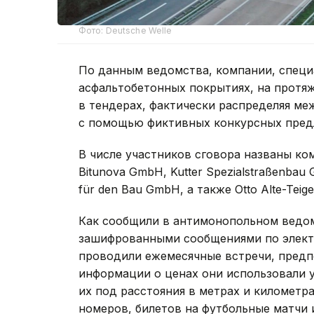
Фото: Deutsche Welle
По данным ведомства, компании, спец
асфальтобетонных покрытиях, на протя
в тендерах, фактически распределяя ме
с помощью фиктивных конкурсных пред
В числе участников сговора названы ком
Bitunova GmbH, Kutter Spezialstraßenbau 
für den Bau GmbH, а также Otto Alte-Teig
Как сообщили в антимонопольном ведом
зашифрованными сообщениями по электр
проводили ежемесячные встречи, предп
информации о ценах они использовали 
их под расстояния в метрах и километра
номеров, билетов на футбольные матчи 