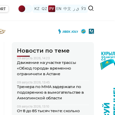
KZ
QZ
РУ
EN
中文
ق ز
ЎЗ
ORT
Новости по теме
09 августа 2026, 14:23
Движение на участке трассы
«Обход города» временно
ограничили в Астане
09 августа 2026, 13:45
Тренера по ММА задержали по
подозрению в вымогательстве в
Акмолинской области
09 августа 2026, 13:10
От 8 до 85 тысяч тенге: сколько