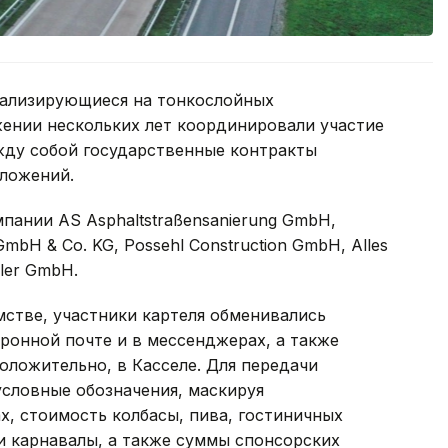
иализирующиеся на тонкослойных
жении нескольких лет координировали участие
жду собой государственные контракты
ложений.
пании AS Asphaltstraßensanierung GmbH,
GmbH & Co. KG, Possehl Construction GmbH, Alles
eler GmbH.
стве, участники картеля обменивались
онной почте и в мессенджерах, а также
оложительно, в Касселе. Для передачи
условные обозначения, маскируя
х, стоимость колбасы, пива, гостиничных
и карнавалы, а также суммы спонсорских