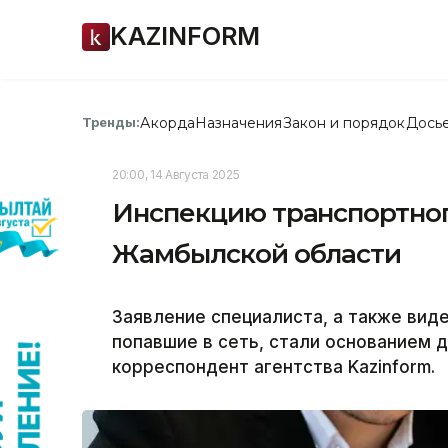
KAZINFORM
Акорда
Назначения
Закон и порядок
Дось
Тренды:
20:00, 14 Августа 2025
Инспекцию транспортног
Жамбылской области
Заявление специалиста, а также вид
попавшие в сеть, стали основанием 
корреспондент агентства Kazinform.