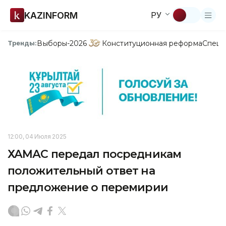
KAZINFORM
РУ
Выборы-2026
Конституционная реформа
Спецп
Тренды:
12:00, 04 Июля 2025
ХАМАС передал посредникам
положительный ответ на
предложение о перемирии