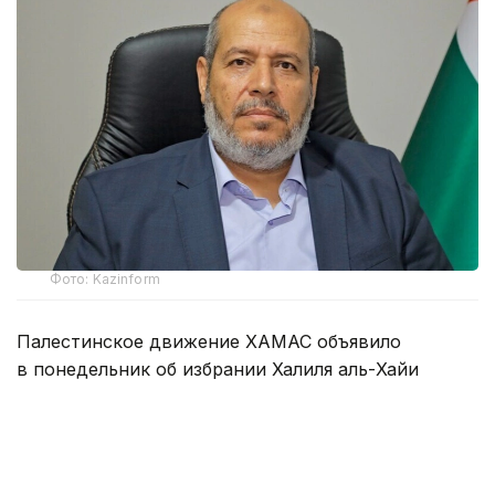
Фото: Kazinform
Палестинское движение ХАМАС объявило
в понедельник об избрании Халиля аль-Хайи
главой политического бюро. Об этом
сообщается
в заявлении движения.
Халиль аль-Хайя сменил Яхью Синвара, погибшего
в октябре 2024 года в ходе боевых действий