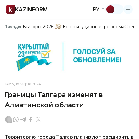
KAZINFORM
РУ
Выборы-2026
Конституционная реформа
Спецп
Тренды:
14:56, 15 Марта 2024
Границы Талгара изменят в
Алматинской области
Территорию города Талгар планируют расширить в