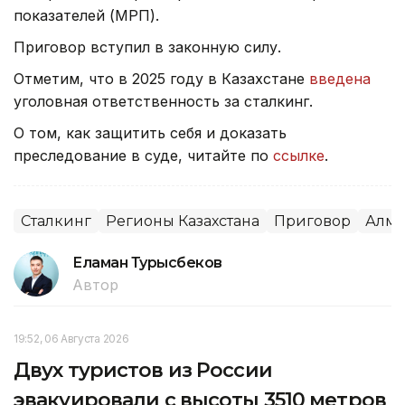
показателей (МРП).
Приговор вступил в законную силу.
Отметим, что в 2025 году в Казахстане
введена
уголовная ответственность за сталкинг.
О том, как защитить себя и доказать
преследование в суде, читайте по
ссылке
.
Сталкинг
Регионы Казахстана
Приговор
Алма
Еламан Турысбеков
Автор
19:52, 06 Августа 2026
Двух туристов из России
эвакуировали с высоты 3510 метров