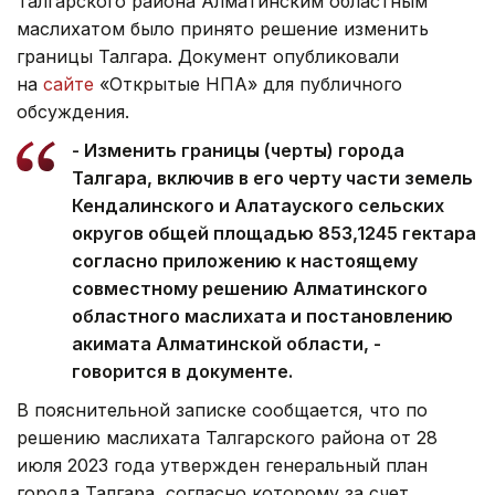
Талгарского района Алматинским областным
маслихатом было принято решение изменить
границы Талгара. Документ опубликовали
на
сайте
«Открытые НПА» для публичного
обсуждения.
- Изменить границы (черты) города
Талгара, включив в его черту части земель
Кендалинского и Алатауского сельских
округов общей площадью 853,1245 гектара
согласно приложению к настоящему
совместному решению Алматинского
областного маслихата и постановлению
акимата Алматинской области, -
говорится в документе.
В пояснительной записке сообщается, что по
решению маслихата Талгарского района от 28
июля 2023 года утвержден генеральный план
города Талгара, согласно которому за счет