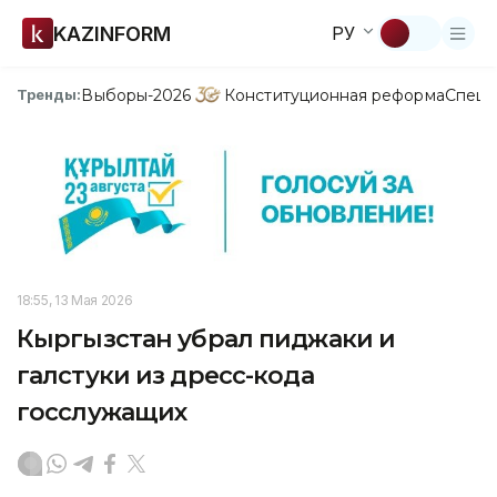
KAZINFORM
РУ
Выборы-2026
Конституционная реформа
Спецп
Тренды:
18:55, 13 Мая 2026
Кыргызстан убрал пиджаки и
галстуки из дресс-кода
госслужащих