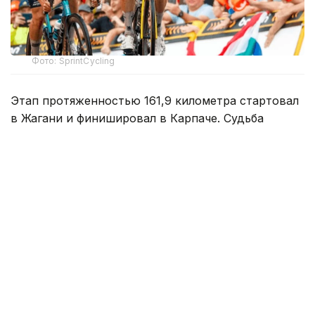
Фото: SprintCycling
Этап протяженностью 161,9 километра стартовал
в Жагани и финишировал в Карпаче. Судьба
победы решилась в концовке гонки, где впереди
осталась группа из трех гонщиков.
На заключительном километре один
из соперников атаковал, а Кристиан Скарони стал
единственным, кто сумел ответить на этот рывок.
Гонщик казахстанской команды стремительно
сокращал отставание, однако до победы ему
не хватило совсем немного — Скарони
финишировал вторым.