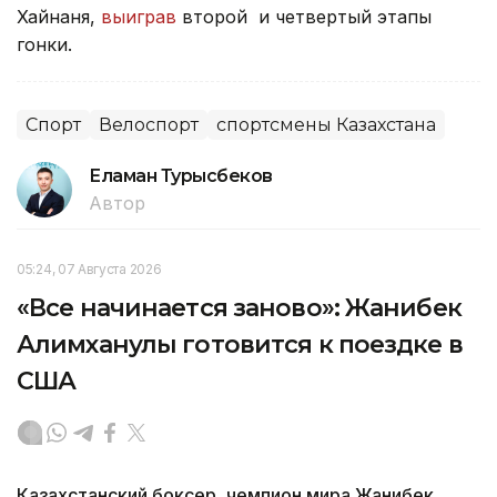
Хайнаня,
выиграв
второй и четвертый этапы
гонки.
Спорт
Велоспорт
спортсмены Казахстана
Еламан Турысбеков
Автор
05:24, 07 Августа 2026
«Все начинается заново»: Жанибек
Алимханулы готовится к поездке в
США
Казахстанский боксер, чемпион мира Жанибек