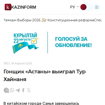
KAZINFORM
РУ
Выборы-2026
Конституционная реформа
Спецп
Тренды:
18:51, 19 Апреля 2026
Гонщик «Астаны» выиграл Тур
Хайнаня
В китайском городе Санья завершилась