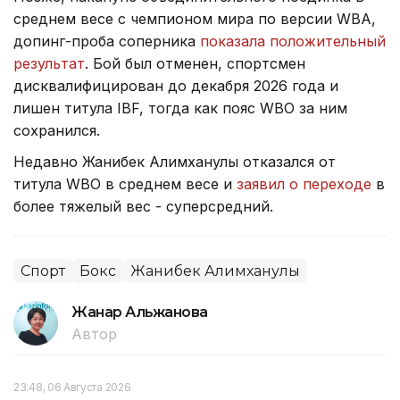
среднем весе с чемпионом мира по версии WBA,
допинг-проба соперника
показала положительный
результат
. Бой был отменен, спортсмен
дисквалифицирован до декабря 2026 года и
лишен титула IBF, тогда как пояс WBO за ним
сохранился.
Недавно Жанибек Алимханулы отказался от
титула WBO в среднем весе и
заявил о переходе
в
более тяжелый вес - суперсредний.
Спорт
Бокс
Жанибек Алимханулы
Жанар Альжанова
Автор
23:48, 06 Августа 2026