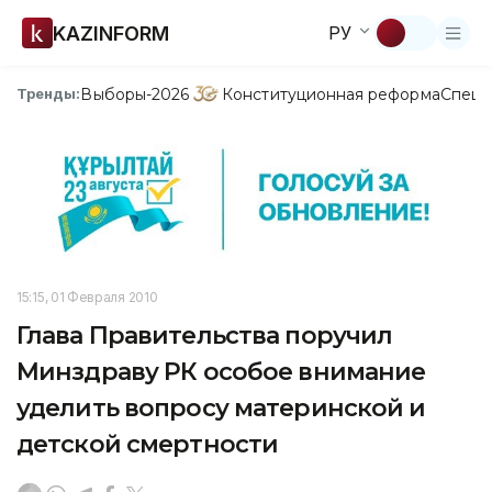
KAZINFORM
РУ
Выборы-2026
Конституционная реформа
Спецп
Тренды:
15:15, 01 Февраля 2010
Глава Правительства поручил
Минздраву РК особое внимание
уделить вопросу материнской и
детской смертности