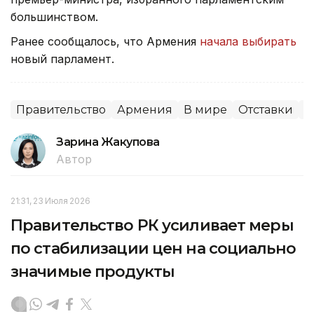
большинством.
Ранее сообщалось, что Армения
начала выбирать
новый парламент.
Правительство
Армения
В мире
Отставки
П
Зарина Жакупова
Автор
21:31, 23 Июля 2026
Правительство РК усиливает меры
по стабилизации цен на социально
значимые продукты