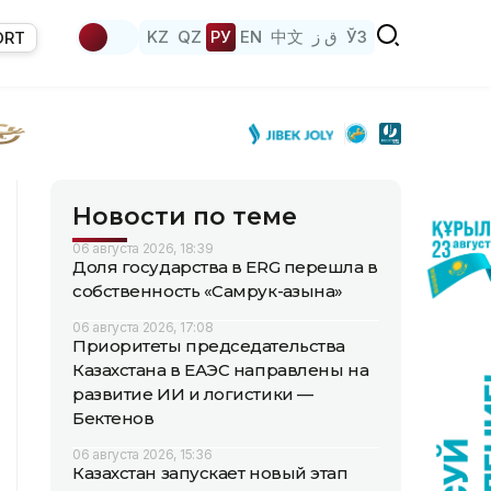
KZ
QZ
РУ
EN
中文
ق ز
ЎЗ
ORT
Новости по теме
06 августа 2026, 18:39
Доля государства в ERG перешла в
собственность «Самрук-Қазына»
06 августа 2026, 17:08
Приоритеты председательства
Казахстана в ЕАЭС направлены на
развитие ИИ и логистики —
Бектенов
06 августа 2026, 15:36
Казахстан запускает новый этап