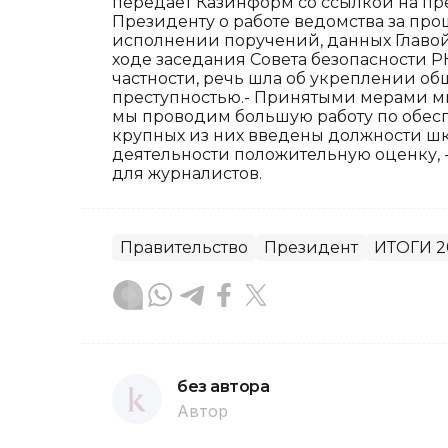
передает Казинформ со ссылкой на п
Президенту о работе ведомства за п
исполнении поручений, данных Главой
ходе заседания Совета безопасности РК
частности, речь шла об укреплении о
преступностью.- Принятыми мерами мы
мы проводим большую работу по обесп
крупных из них введены должности шк
деятельности положительную оценку, 
для журналистов.
Правительство
Президент
ИТОГИ 2
без автора
Автор