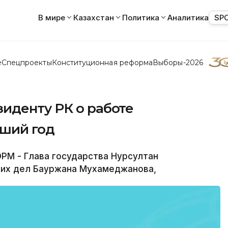
В мире
Казахстан
Политика
Аналитика
SP
е
Спецпроекты
Конституционная реформа
Выборы-2026
иденту РК о работе
ший год
РМ - Глава государства Нурсултан
них дел Бауржана Мухамеджанова,