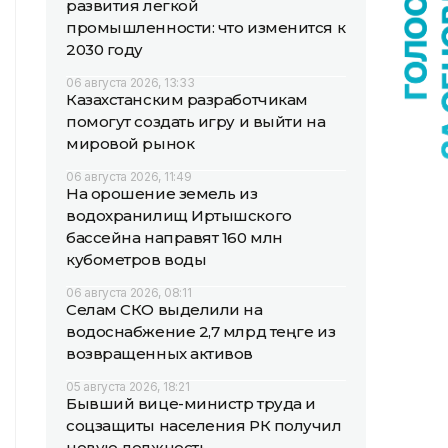
развития легкой
промышленности: что изменится к
2030 году
06 августа 2026, 13:33
Казахстанским разработчикам
помогут создать игру и выйти на
мировой рынок
06 августа 2026, 11:49
На орошение земель из
водохранилищ Иртышского
бассейна направят 160 млн
кубометров воды
06 августа 2026, 08:11
Селам СКО выделили на
водоснабжение 2,7 млрд теңге из
возвращенных активов
05 августа 2026, 18:21
Бывший вице-министр труда и
соцзащиты населения РК получил
новую должность