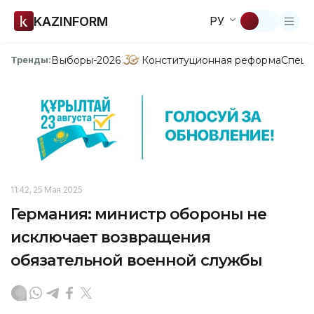
KAZINFORM
РУ
Выборы-2026
Конституционная реформа
Спецп
Тренды:
11:42, 25 Мая 2025
Германия: министр обороны не
исключает возвращения
обязательной военной службы