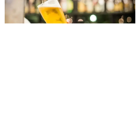
Фото: Pixabay
По данным Федерального статистического
ведомства Висбадена, в 2025 году в стране
работали 1415 пивоварен против рекордных 1552
в 2019 году. Только за последний год прекратили
работу 53 предприятия, и сокращение
продолжается уже третий год подряд.
Одновременно снижаются и объемы продаж.
В 2025 году немецкие производители реализовали