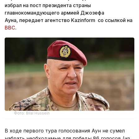
избрал на пост президента страны
главнокомандующего армией Джозефа
Ауна, передает агентство Kazinform со ссылкой на
ВВС
.
Фото: Bilal Hussein
В ходе первого тура голосования Аун не сумел
набрать необходимые для победы 86 голосов (из