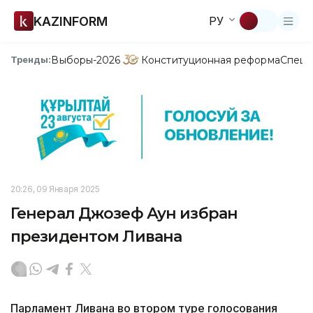
KAZINFORM
РУ
Выборы-2026
Конституционная реформа
Спецп
Тренды:
20:26, 09 Января 2025
Генерал Джозеф Аун избран
президентом Ливана
Парламент Ливана во втором туре голосования