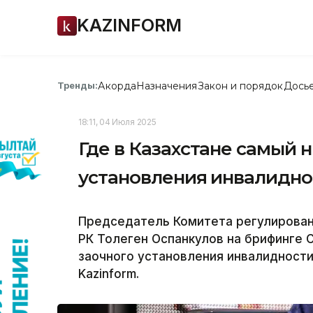
KAZINFORM
Акорда
Назначения
Закон и порядок
Дось
Тренды:
18:11, 04 Июля 2025
Где в Казахстане самый 
установления инвалидно
Председатель Комитета регулирован
РК Толеген Оспанкулов на брифинге 
заочного установления инвалидности
Kazinform.