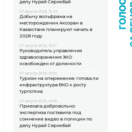
делу Нурай Серикбай
07 августа 2026, 15:33
Добычу вольфрама на
месторождении Аксоран в
Казахстане планируют начать в
2028 году
07 августа 2026, 15:27
Руководитель управления
здравоохранения ЗКО
освобожден от должности
07 августа 2026, 15:00
Туризм на опережение: готова ли
инфраструктура ВКО к росту
турпотока
07 августа 2026, 14:45
Приехала добровольно:
экспертиза поставила под
сомнение видео в полиции по
делу Нурай Серикбай