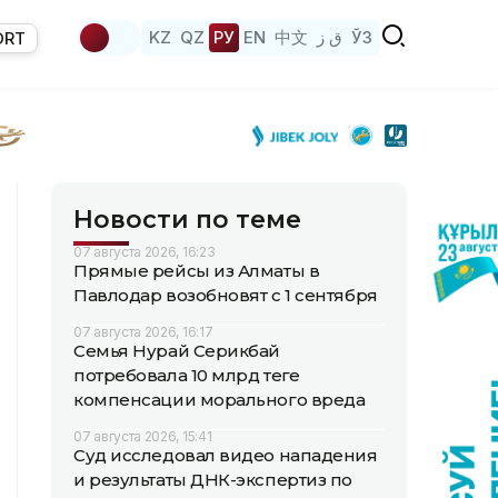
KZ
QZ
РУ
EN
中文
ق ز
ЎЗ
ORT
Новости по теме
07 августа 2026, 16:23
Прямые рейсы из Алматы в
Павлодар возобновят с 1 сентября
07 августа 2026, 16:17
Семья Нурай Серикбай
потребовала 10 млрд теңге
компенсации морального вреда
07 августа 2026, 15:41
Суд исследовал видео нападения
и результаты ДНК-экспертиз по