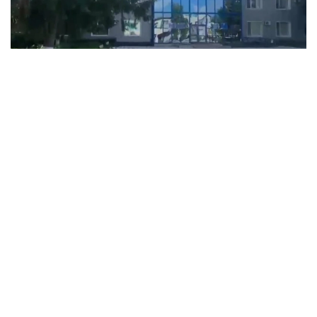
Фото: Прокуратура Северо-Казахстанской области
В рамках работы по обеспечению законности и
анализа расходования государственных средств
прокуратура Есильского района выявила факты
незаконного присвоения бюджетных средств.
Установлено, что хищения совершались путем
незаконного перечисления денег, внесения
недостоверных сведений в бухгалтерские
документы, а также злоупотребления
должностными полномочиями.