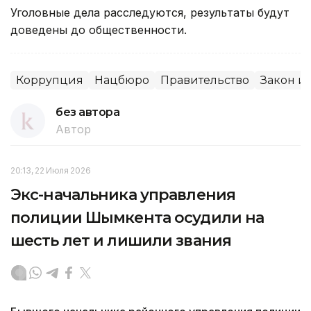
Уголовные дела расследуются, результаты будут
доведены до общественности.
Коррупция
Нацбюро
Правительство
Закон и
без автора
Автор
20:13, 22 Июля 2026
Экс-начальника управления
полиции Шымкента осудили на
шесть лет и лишили звания