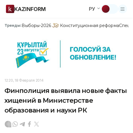
KAZINFORM
РУ
Выборы-2026
Конституционная реформа
Спецп
Тренды:
12:20, 18 Февраля 2014
Финполиция выявила новые факты
хищений в Министерстве
образования и науки РК