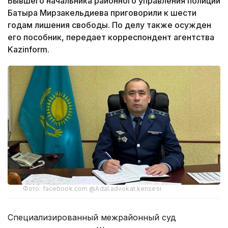
Бывшего начальника районного управления полиции
Батыра Мирзакельдиева приговорили к шести
годам лишения свободы. По делу также осужден
его пособник, передает корреспондент агентства
Kazinform.
Фото: facebook.com @Adal.advokat.kensesi
Специализированный межрайонный суд