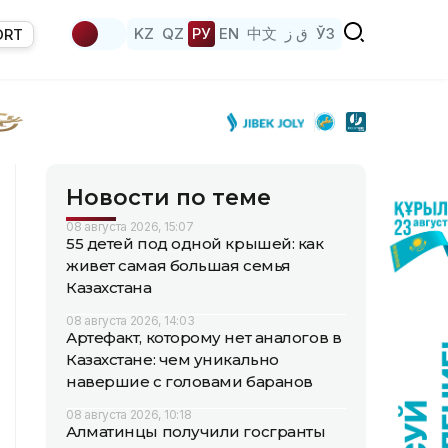
KZ
QZ
РУ
EN
中文
ق ز
ЎЗ
ORT
Новости по теме
08 августа 2026, 15:07
55 детей под одной крышей: как
живет самая большая семья
Казахстана
08 августа 2026, 14:03
Артефакт, которому нет аналогов в
Казахстане: чем уникально
навершие с головами баранов
08 августа 2026, 10:18
Алматинцы получили госгранты