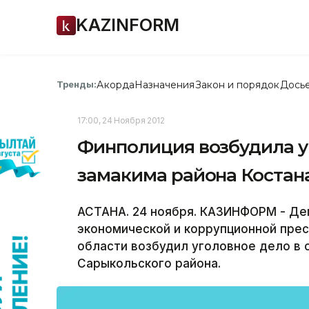
KAZINFORM
Акорда
Назначения
Закон и порядок
Дось
Тренды:
17:00, 24 Ноября 2012
Финполиция возбудила у
замакима района Костан
АСТАНА. 24 ноября. КАЗИНФОРМ - Деп
экономической и коррупционной прес
области возбудил уголовное дело в
Сарыкольского района.