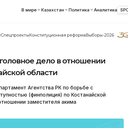
В мире
Казахстан
Политика
Аналитика
SP
е
Спецпроекты
Конституционная реформа
Выборы-2026
головное дело в отношении
айской области
артамент Агентства РК по борьбе с
тупностью (финполиция) по Костанайской
 отношении заместителя акима