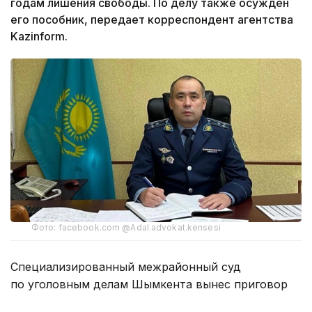
годам лишения свободы. По делу также осужден
его пособник, передает корреспондент агентства
Kazinform.
Фото: facebook.com @Adal.advokat.kensesi
Специализированный межрайонный суд
по уголовным делам Шымкента вынес приговор
бывшему начальнику управления полиции Аль-