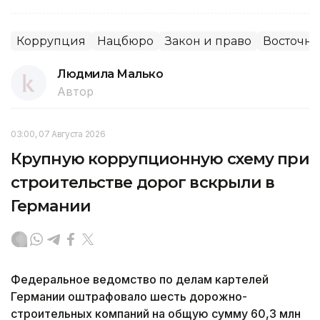
Коррупция
Нацбюро
Закон и право
Восточно
Людмила Малько
Автор
03:00, 07 Августа 2026
Крупную коррупционную схему при
строительстве дорог вскрыли в
Германии
Федеральное ведомство по делам картелей
Германии оштрафовало шесть дорожно-
строительных компаний на общую сумму 60,3 млн