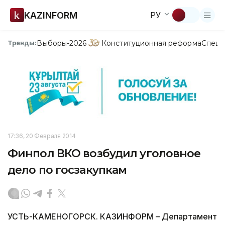
KAZINFORM
РУ
Выборы-2026
Конституционная реформа
Спецп
Тренды:
17:36, 20 Февраля 2014
Финпол ВКО возбудил уголовное
дело по госзакупкам
УСТЬ-КАМЕНОГОРСК. КАЗИНФОРМ – Департамент