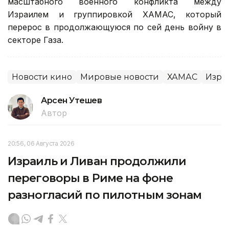
масштабного военного конфликта между
Израилем и группировкой ХАМАС, который
перерос в продолжающуюся по сей день войну в
секторе Газа.
Новости кино
Мировые новости
ХАМАС
Изра
Арсен Утешев
Автор
20:56, 06 Августа 2026
Израиль и Ливан продолжили
переговоры в Риме на фоне
разногласий по пилотным зонам