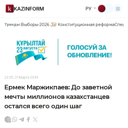
KAZINFORM
РУ
Выборы-2026
Конституционная реформа
Спецп
Тренды:
22:30, 21 Марта 2024
Ермек Маржикпаев: До заветной
мечты миллионов казахстанцев
остался всего один шаг