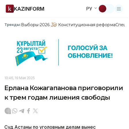
KAZINFORM
РУ
Выборы-2026
Конституционная реформа
Спецп
Тренды:
10:46, 19 Мая 2025
Ерлана Кожагапанова приговорили
к трем годам лишения свободы
Суд Астаны по уголовным делам вынес