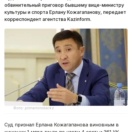
обвинительный приговор бывшему вице-министру
культуры и спорта Ерлану Кожагапанову, передает
корреспондент агентства Kazinform.
Фото: primeminister.kz
Суд признал Ерлана Кожагапанова виновным в
хищении 1 млрд тенге по части 4 статьи 361 УК