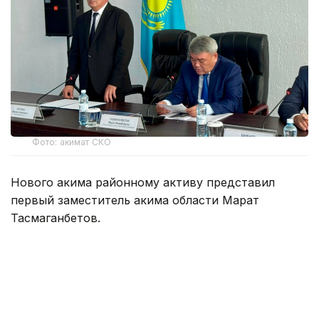
Фото: акимат СКО
Нового акима районному активу представил
первый заместитель акима области Марат
Тасмаганбетов.
Нурлан Зарапович более 20 лет работает на
государственной службе. За годы трудовой
деятельности прошел путь от главного
специалиста в сфере сельского хозяйства до
заместителя акима района.