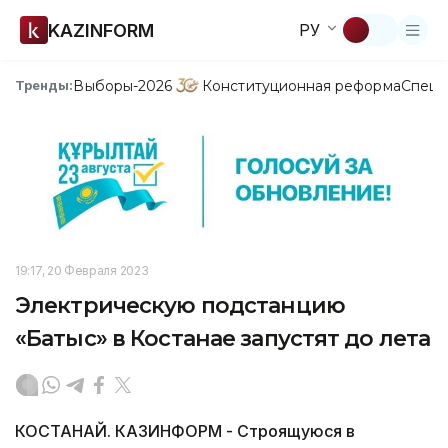
KAZINFORM
РУ
Выборы-2026
Конституционная реформа
Спецп
Тренды:
19:17, 20 Февраля 2023
Электрическую подстанцию
«Батыс» в Костанае запустят до лета
КОСТАНАЙ. КАЗИНФОРМ - Строящуюся в