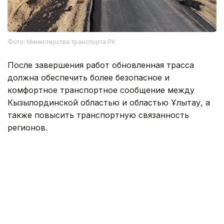
Фото: Министерство транспорта РК
После завершения работ обновленная трасса
должна обеспечить более безопасное и
комфортное транспортное сообщение между
Кызылординской областью и областью Ұлытау, а
также повысить транспортную связанность
регионов.
Ранее мы писали, что в Западно-Казахстанской
области недавно отремонтированная трасса
начала
разрушаться
.
Инфраструктурные проекты. Дороги.
ЗКО
Реги