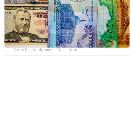
Фото: Виктор Федюнин/ Kazinform
В начале недели доллар торговался выше отметки
475 теңге. По итогам дневных торгов 3 августа
средневзвешенный курс американской валюты
составил 475,38 теңге, увеличившись на 1,57 теңге
по сравнению с предыдущими торгами.
Однако уже на следующий день ситуация
изменилась. 4 августа средневзвешенный курс
доллара снизился сразу на 3,25 теңге — до 471,98
теңге. Таким образом, теңге отыграл не только