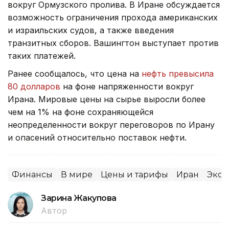
вокруг Ормузского пролива. В Иране обсуждается
возможность ограничения прохода американских
и израильских судов, а также введения
транзитных сборов. Вашингтон выступает против
таких платежей.
Ранее сообщалось, что цена на
нефть превысила
80 долларов
на фоне напряженности вокруг
Ирана. Мировые цены на сырье выросли более
чем на 1% на фоне сохраняющейся
неопределенности вокруг переговоров по Ирану
и опасений относительно поставок нефти.
Финансы
В мире
Цены и тарифы
Иран
Экон
Зарина Жакупова
Автор