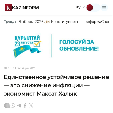
KAZINFORM
РУ
Выборы-2026
Конституционная реформа
Спецп
Тренды:
18:40, 21 Октября 2025
Единственное устойчивое решение
— это снижение инфляции —
экономист Максат Халык