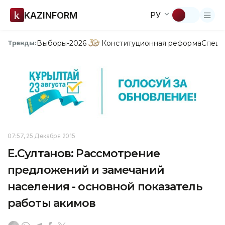
KAZINFORM
РУ
Выборы-2026
Конституционная реформа
Спецп
Тренды:
07:57, 25 Декабря 2015
Е.Султанов: Рассмотрение
предложений и замечаний
населения - основной показатель
работы акимов