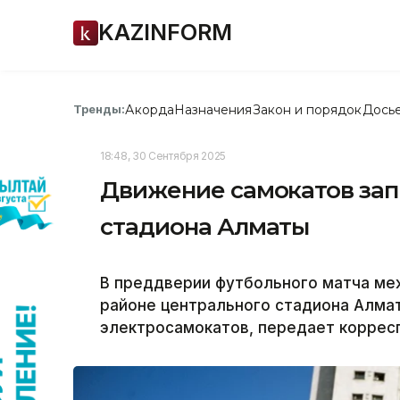
KAZINFORM
Акорда
Назначения
Закон и порядок
Дось
Тренды:
18:48, 30 Сентября 2025
Движение самокатов зап
стадиона Алматы
В преддверии футбольного матча ме
районе центрального стадиона Алма
электросамокатов, передает корресп