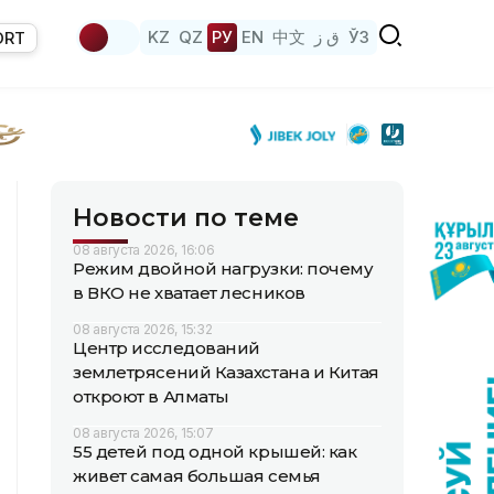
KZ
QZ
РУ
EN
中文
ق ز
ЎЗ
ORT
Новости по теме
08 августа 2026, 16:06
Режим двойной нагрузки: почему
в ВКО не хватает лесников
08 августа 2026, 15:32
Центр исследований
землетрясений Казахстана и Китая
откроют в Алматы
08 августа 2026, 15:07
55 детей под одной крышей: как
живет самая большая семья