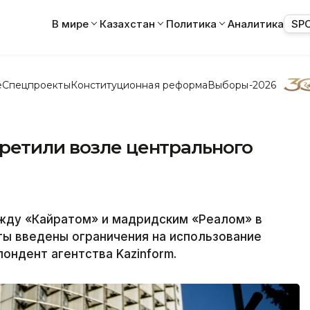
В мире
Казахстан
Политика
Аналитика
SP
е
Спецпроекты
Конституционная реформа
Выборы-2026
ретили возле центрального
жду «Кайратом» и мадридским «Реалом» в
ты введены ограничения на использование
ондент агентства Kazinform.