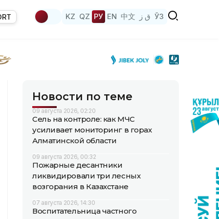
KZ
QZ
РУ
EN
中文
ق ز
ЎЗ
ORT
Новости по теме
09 августа 2026, 02:20
Сель на контроле: как МЧС
усиливает мониторинг в горах
Алматинской области
09 августа 2026, 00:32
Пожарные десантники
ликвидировали три лесных
возгорания в Казахстане
07 августа 2026, 14:30
Воспитательница частного