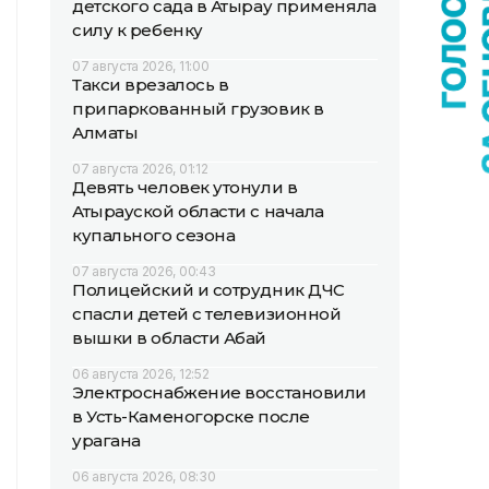
детского сада в Атырау применяла
силу к ребенку
07 августа 2026, 11:00
Такси врезалось в
припаркованный грузовик в
Алматы
07 августа 2026, 01:12
Девять человек утонули в
Атырауской области с начала
купального сезона
07 августа 2026, 00:43
Полицейский и сотрудник ДЧС
спасли детей с телевизионной
вышки в области Абай
06 августа 2026, 12:52
Электроснабжение восстановили
в Усть-Каменогорске после
урагана
06 августа 2026, 08:30