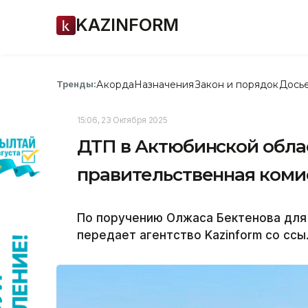
KAZINFORM
Акорда
Назначения
Закон и порядок
Дось
Тренды:
15:06, 23 Октября 2025
ДТП в Актюбинской облас
правительственная коми
По поручению Олжаса Бектенова для
передает агентство Kazinform со сс