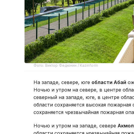
Фото: Виктор Федюнин / Kazinform
На западе, севере, юге
области Абай
ож
Ночью и утром на севере, в центре обл
северный на западе, юге, в центре облас
области сохраняется высокая пожарная 
сохраняется чрезвычайная пожарная опа
Ночью и утром на западе, севере
Акмол
области сохраняется чрезвычайная пожа