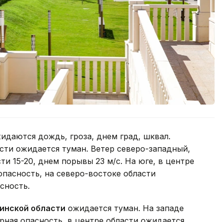
идаются дождь, гроза, днем град, шквал.
асти ожидается туман. Ветер северо-западный,
ти 15-20, днем порывы 23 м/с. На юге, в центре
опасность, на северо-востоке области
сность.
инской области
ожидается туман. На западе
рная опасность, в центре области ожидается