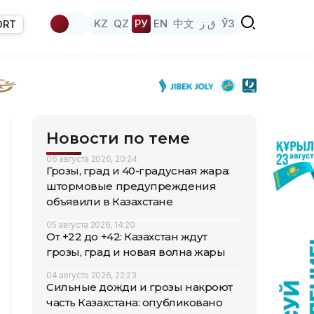
KZ
QZ
РУ
EN
中文
ق ز
ЎЗ
ORT
Новости по теме
06 августа 2026, 20:24
Грозы, град и 40-градусная жара:
штормовые предупреждения
объявили в Казахстане
05 августа 2026, 14:20
От +22 до +42: Казахстан ждут
грозы, град и новая волна жары
04 августа 2026, 22:23
Сильные дожди и грозы накроют
часть Казахстана: опубликовано