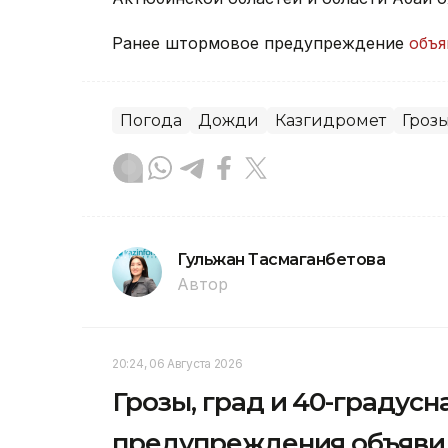
Ранее штормовое предупреждение
объя
Погода
Дожди
Казгидромет
Гроз
Гульжан Тасмаганбетова
Автор
20:24, 06 Августа 2026
Грозы, град и 40-градус
предупреждения объявил