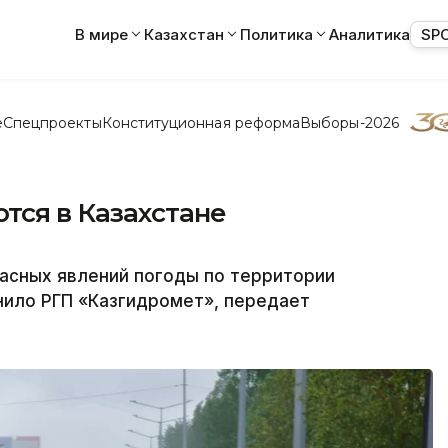
В мире
Казахстан
Политика
Аналитика
SP
е
Спецпроекты
Конституционная реформа
Выборы-2026
тся в Казахстане
пасных явлений погоды по территории
анило РГП «Казгидромет», передает