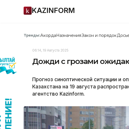
KAZINFORM
Акорда
Назначения
Закон и порядок
Дось
Тренды:
06:14, 19 Августа 2025
Дожди с грозами ожидаю
Прогноз синоптической ситуации и о
Казахстана на 19 августа распростр
агентство Kazinform.