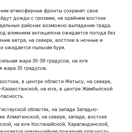
 ним атмосферные фронты сохранят свое
ойдут дожди с грозами, на крайнем востоке
дельных районах возможно выпадение града.
 под влиянием антицилона ожидается погода без
ние ветра, на севере, востоке в ночные и
ти ожидается пыльная буря.
ильная жара 35-39 градусов, на юге
 жара 35 градусов.
востоке, в центре области Жетысу, на севере,
-Казахстанской, на юге, в центре Жамбылской
пасность.
истауской областях, на западе Западно-
оке Алматинской, на севере, западе, востоке
ской, на юге Костанайской, Карагандинской,
ожидается чрезвычайная пожарная опасность.