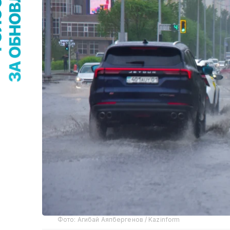
Фото: Агибай Аяпбергенов / Kazinform