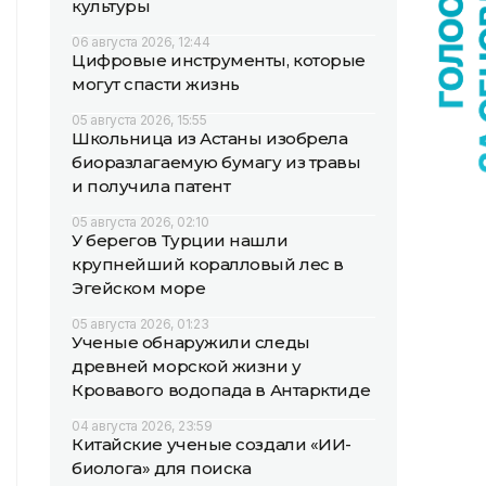
культуры
06 августа 2026, 12:44
Цифровые инструменты, которые
могут спасти жизнь
05 августа 2026, 15:55
Школьница из Астаны изобрела
биоразлагаемую бумагу из травы
и получила патент
05 августа 2026, 02:10
У берегов Турции нашли
крупнейший коралловый лес в
Эгейском море
05 августа 2026, 01:23
Ученые обнаружили следы
древней морской жизни у
Кровавого водопада в Антарктиде
04 августа 2026, 23:59
Китайские ученые создали «ИИ-
биолога» для поиска