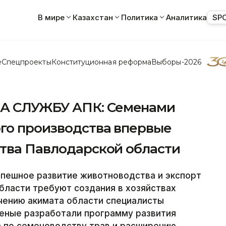
В мире
Казахстан
Политика
Аналитика
SP
е
Спецпроекты
Конституционная реформа
Выборы-2026
А СЛУЖБУ АПК: Семенами
ого производства впервые
ства Павлодарской области
пешное развитие животноводства и экспорт
бласти требуют создания в хозяйствах
чению акимата области специалисты
ченые разработали программу развития