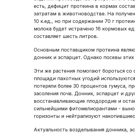
есть, дефицит протеина в кормах соста
затратам в животноводстве. На получен
10 к.ед., но при содержании 70 г протеин
молока будет истрачено 16 кормовых ед
составляет шесть литров.
Основным поставщиком протеина являют
донник и эспарцет. Однако посевы этих
Эти же растения помогают бороться со
площади пахотных угодий используются 
потеряли более 30 процентов гумуса, п
засоления почв. Донник, эспарцет и дру
восстанавливающие плодородие и остан
сильнейшими фитомелиорантами - вынося
горизонты и нейтрализуют накопившиеся
Актуальность возделывания донника, эс