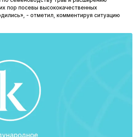
а по семеноводству трав и расширению
сих пор посевы высококачественных
одились», - отметил, комментируя ситуацию