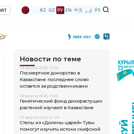
KZ
QZ
РУ
EN
中文
ق ز
ЎЗ
ORT
Новости по теме
08 августа 2026, 17:00
Посмертное донорство в
Казахстане: последнее слово
остается за родственниками
08 августа 2026, 10:49
Генетический фонд дикорастущих
растений изучают в Казахстане
07 августа 2026, 07:49
Стелы из «Долины царей» Тувы
помогут изучить истоки скифской