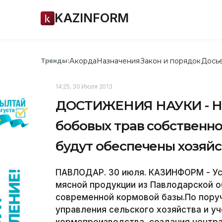
KAZINFORM
Акорда
Назначения
Закон и порядок
Дось
Тренды:
14:25, 30 Июля 2013
ДОСТИЖЕНИЯ НАУКИ - Н
бобовых трав собственн
будут обеспечены хозяй
ПАВЛОДАР. 30 июля. КАЗИНФОРМ - Ус
мясной продукции из Павлодарской о
современной кормовой базы.По пору
управления сельского хозяйства и у