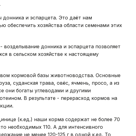
.
 донника и эспарцета. Это даёт нам
ью обеспечить хозяйства области семенами этих
 - возделывание донника и эспарцета позволяет
ся в сельском хозяйстве к настоящему
ством кормовой базы животноводства. Основные
уза, суданская трава, овёс, ячмень, просо, а из
се они богаты углеводами и другими
теином. В результате - перерасход кормов на
кции.
инице (к.ед.) наши корма содержат не более 70
то необходимых 110. А для интенсивного
ержание не менее 120-125 г в одной к.ед. То