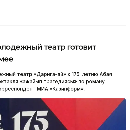
молодежный театр готовит
емее
ный театр «Дарига-ай» к 175-летию Абая
ектакля «Ғажайып трагедиясы» по роману
корреспондент МИА «Казинформ».