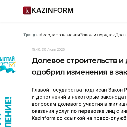
KAZINFORM
Акорда
Назначения
Закон и порядок
Дось
Тренды:
15:40, 30 Июня 2025
Долевое строительств и 
одобрил изменения в за
Главой государства подписан Закон 
и дополнений в некоторые законодат
вопросам долевого участия в жилищ
оказания услуг по перевозке лиц с и
Kazinform со ссылкой на пресс-служб