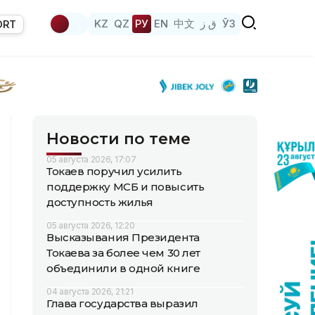
KZ
QZ
РУ
EN
中文
ق ز
ЎЗ
ORT
Новости по теме
05 августа 2026, 17:07
Токаев поручил усилить
поддержку МСБ и повысить
доступность жилья
05 августа 2026, 12:20
Высказывания Президента
Токаева за более чем 30 лет
объединили в одной книге
04 августа 2026, 21:21
Глава государства выразил