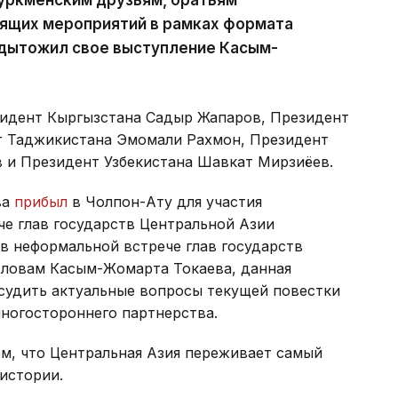
оящих мероприятий в рамках формата
одытожил свое выступление Касым-
зидент Кыргызстана Садыр Жапаров, Президент
т Таджикистана Эмомали Рахмон, Президент
 и Президент Узбекистана Шавкат Мирзиёев.
ва
прибыл
в Чолпон-Ату для участия
че глав государств Центральной Азии
в неформальной встрече глав государств
словам Касым-Жомарта Токаева, данная
судить актуальные вопросы текущей повестки
ногостороннего партнерства.
м, что Центральная Азия переживает самый
истории.