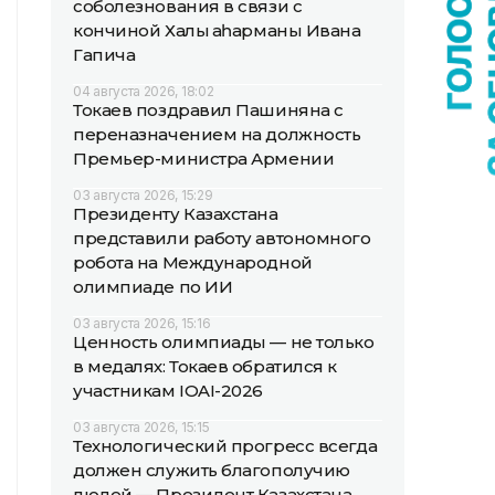
соболезнования в связи с
кончиной Халық қаһарманы Ивана
Гапича
04 августа 2026, 18:02
Токаев поздравил Пашиняна с
переназначением на должность
Премьер-министра Армении
03 августа 2026, 15:29
Президенту Казахстана
представили работу автономного
робота на Международной
олимпиаде по ИИ
03 августа 2026, 15:16
Ценность олимпиады — не только
в медалях: Токаев обратился к
участникам IOAI-2026
03 августа 2026, 15:15
Технологический прогресс всегда
должен служить благополучию
людей — Президент Казахстана