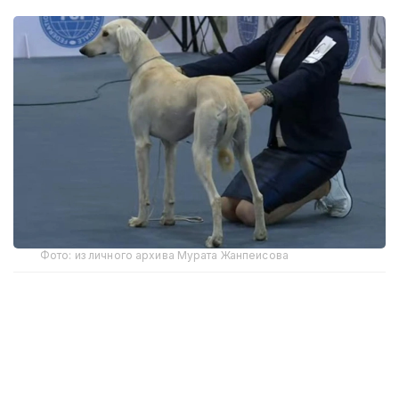
Фото: из личного архива Мурата Жанпеисова
Для Мурата Жанпеисова разведение тазы —
давнее семейное хобби.
— Я родом из Семея, собак держу с 1980-х
годов. Мой отец тоже раньше держал