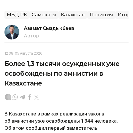
МВД РК
Самокаты
Казахстан
Полиция
Игорь
Азамат Сыздыкбаев
Автор
12:38, 05 Августа 2026
Более 1,3 тысячи осужденных уже
освобождены по амнистии в
Казахстане
В Казахстане в рамках реализации закона
об амнистии уже освобождены 1 344 человека.
Об этом сообщил первый заместитель