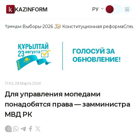
KAZINFORM
РУ
Выборы-2026
Конституционная реформа
Спецп
Тренды:
11:43, 28 Марта 2024
Для управления мопедами
понадобятся права — замминистра
МВД РК