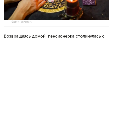
Фото: dzen.ru
Возвращаясь домой, пенсионерка столкнулась с
тремя незнакомыми женщинами, которые под
предлогом снятия «проклятия» завладели ее
золотыми украшениями и денежными средствами
на общую сумму 15 млн теңге.
Все началось с невинного вопроса о направлении
к стоматологии, однако разговор быстро перерос
в психологическое воздействие, основанное на
суевериях и страхах.
Одна из подозреваемых заявила, что на
пенсионерке лежит старое проклятие,
наложенное близким человеком, и его снятие —