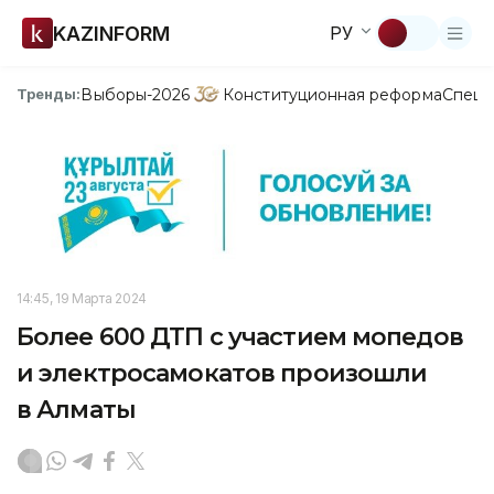
KAZINFORM
РУ
Выборы-2026
Конституционная реформа
Спецп
Тренды:
14:45, 19 Марта 2024
Более 600 ДТП с участием мопедов
и электросамокатов произошли
в Алматы