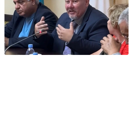
Фото: КГУ «Қоғамдық келісім»
Представители этнокультурных объединений
подчеркнули, что именно активная гражданская
позиция, осознанный выбор и участие каждого
человека формируют основу сильного,
стабильного и сплоченного государства.
Представители объединений отметили, что
Казахстан всегда был примером межэтнического
согласия и взаимного уважения, где