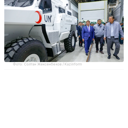
Фото: Солтан Жексенбеков / Kazinform
Предприятие выпускает бронированные колесные
машины Arlan и Alan-2, семейство боевых
бронированных машин Barys в конфигурациях
4×4, 6×6 и 8×8, а также перспективную
плавающую колесную платформу Terrex-Barys-A
8×8.